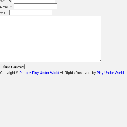
名前 (※)
E-Mail (※)
サイト
Copyright ©
Photo × Play Under World
All Rights Reserved. by
Play Under World