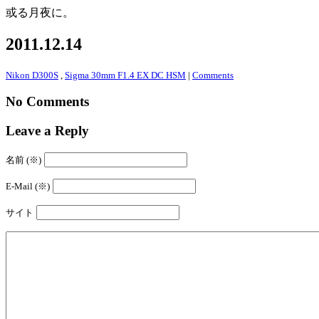
或る月夜に。
2011.12.14
Nikon D300S
,
Sigma 30mm F1.4 EX DC HSM
|
Comments
No Comments
Leave a Reply
名前 (※)
E-Mail (※)
サイト