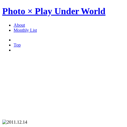
Photo × Play Under World
About
Monthly List
Top