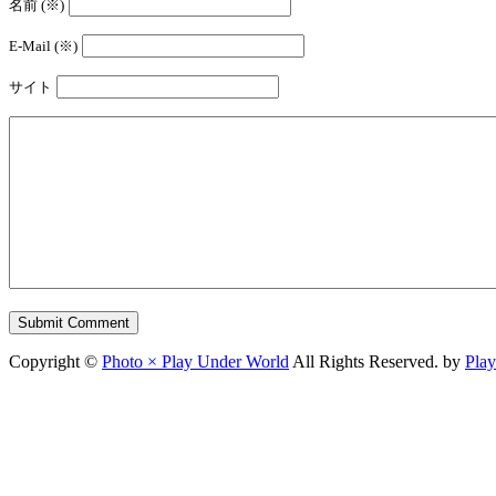
名前 (※)
E-Mail (※)
サイト
Copyright ©
Photo × Play Under World
All Rights Reserved. by
Pla