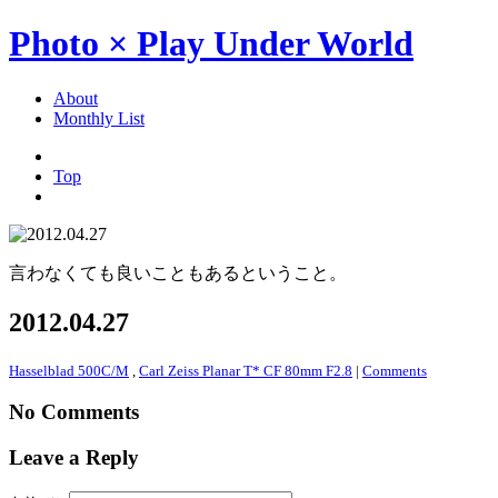
Photo × Play Under World
About
Monthly List
Top
言わなくても良いこともあるということ。
2012.04.27
Hasselblad 500C/M
,
Carl Zeiss Planar T* CF 80mm F2.8
|
Comments
No Comments
Leave a Reply