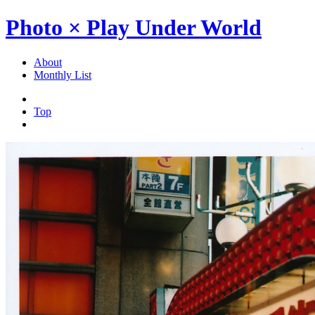
Photo × Play Under World
About
Monthly List
Top