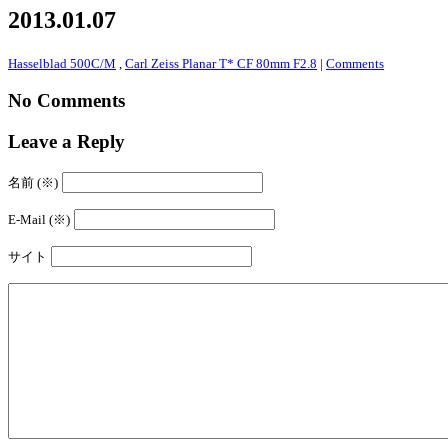
2013.01.07
Hasselblad 500C/M
,
Carl Zeiss Planar T* CF 80mm F2.8
|
Comments
No Comments
Leave a Reply
名前 (※)
E-Mail (※)
サイト